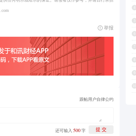
提供任何明示或暗示的保证。请读者仅作参考，并请自行承担
4
.com
5
举报
6
7
8
9
1
跟帖用户自律公约
500
提 交
还可输入
字