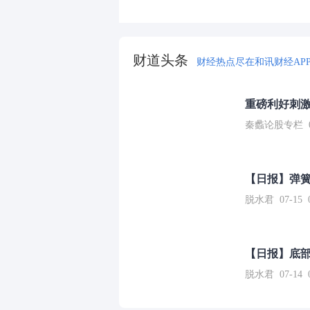
财道头条
财经热点尽在和讯财经AP
重磅利好刺激
秦蠡论股专栏 07-
【日报】弹
脱水君 07-15 0
【日报】底
脱水君 07-14 0