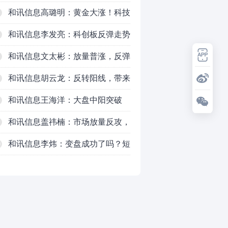
和讯信息高璐明：黄金大涨！科技
下跌！注意今天这么走！
和讯信息李发亮：科创板反弹走势
表现亮眼
和讯信息文太彬：放量普涨，反弹
空间及应对策略？
和讯信息胡云龙：反转阳线，带来
的改变
和讯信息王海洋：大盘中阳突破
3770，科技持续反弹，秋季行情启
和讯信息盖祎楠：市场放量反攻，
动？
科创赛道迎来强势爆发
和讯信息李炜：变盘成功了吗？短
0
线如何应对