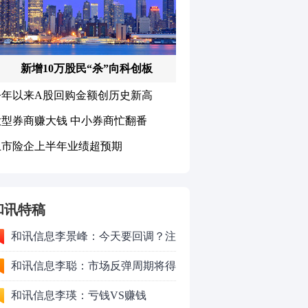
和讯特稿
和讯信息李景峰：今天要回调？注
意这个信号！
和讯信息李聪：市场反弹周期将得
以延长
和讯信息李瑛：亏钱VS赚钱