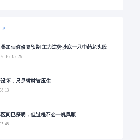
P
叠加估值修复预期 主力逆势抄底一只中药龙头股
16 07:29
簧没坏，只是暂时被压住
8:13
部区间已探明，但过程不会一帆风顺
7:48